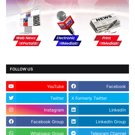
FOLLOW US
YouTube
Facebook
Twitter
X Formerly Twitter
Instagram
LinkedIn
Facebook Group
LinkedIn Group
Whatsapp Group
Telegram Channel