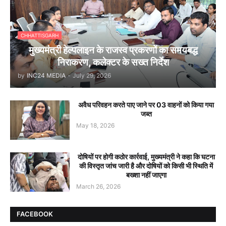
CHHATTISGARH
मुख्यमंत्री हेल्पलाइन के राजस्व प्रकरणों का समयबद्ध
निराकरण, कलेक्टर के सख्त निर्देश
by
INC24 MEDIA
-
July 29, 2026
अवैध परिवहन करते पाए जाने पर 03 वाहनों को किया गया
जब्त
May 18, 2026
दोषियों पर होगी कठोर कार्रवाई, मुख्यमंत्री ने कहा कि घटना
की विस्तृत जांच जारी है और दोषियों को किसी भी स्थिति में
बख्शा नहीं जाएगा
March 26, 2026
FACEBOOK