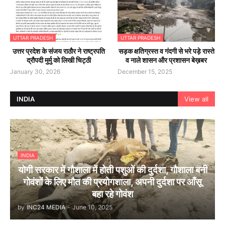
UTTAR PRADESH
UTTAR PRADESH
उत्तर प्रदेश के संजय राठौर ने राष्ट्रपति
सड़क क्षतिग्रस्त व गंदगी से भरे पड़े रास्ते
द्रौपदी मुर्मु को लिखी चिट्ठी
व नाले शासन और प्रशासन बेख़बर
January 30, 2026
December 15, 2025
INDIA
View all
INDIA
योगी सरकार में गौशाला में होती पशुओं की दुर्दशा, गौशाला बनी
गोवंशों के लिए मौत की प्रयोगशाला, अपनी दुर्दशा पर आँसू
बहा रहे गोवंश
by
INC24 MEDIA
-
June 10, 2025