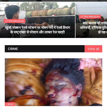
UTTAR PRADESH
UTTAR PRADESH
कार चालक की मनमान
खुर्जा जंक्शन रेलवे स्टेशन पर भीषण गर्मी में रेलवे विभाग
धज्जियाँ, ट्रैफिक पुलि
के भष्ट्राचार से परेशान और लाचार रेल यात्री
हो रहा
CRIME
View all
CRIME