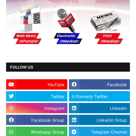
FOLLOW US
YouTube
Facebook
Twitter
X Formerly Twitter
Instagram
LinkedIn
Facebook Group
LinkedIn Group
Whatsapp Group
Telegram Channel