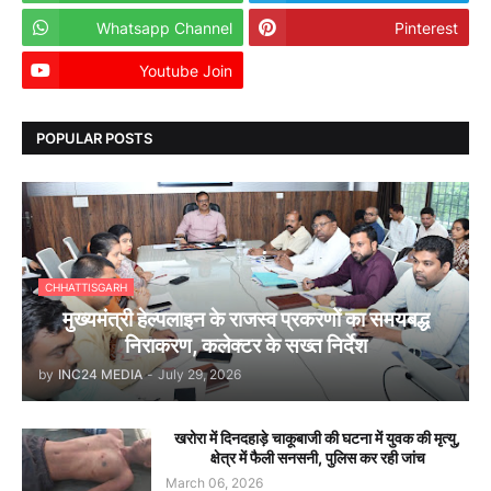
Whatsapp Channel
Pinterest
Youtube Join
Dailyhunt
POPULAR POSTS
CHHATTISGARH
मुख्यमंत्री हेल्पलाइन के राजस्व प्रकरणों का समयबद्ध
निराकरण, कलेक्टर के सख्त निर्देश
by
INC24 MEDIA
-
July 29, 2026
खरोरा में दिनदहाड़े चाकूबाजी की घटना में युवक की मृत्यु,
क्षेत्र में फैली सनसनी, पुलिस कर रही जांच
March 06, 2026