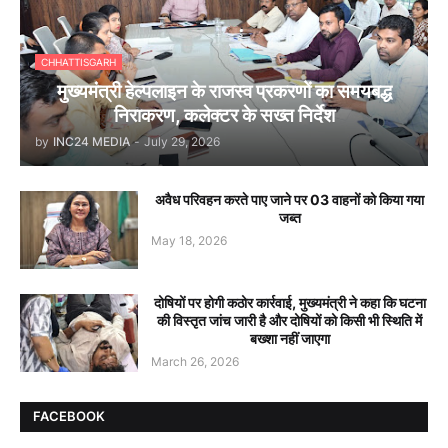
CHHATTISGARH
मुख्यमंत्री हेल्पलाइन के राजस्व प्रकरणों का समयबद्ध
निराकरण, कलेक्टर के सख्त निर्देश
by
INC24 MEDIA
-
July 29, 2026
अवैध परिवहन करते पाए जाने पर 03 वाहनों को किया गया
जब्त
May 18, 2026
दोषियों पर होगी कठोर कार्रवाई, मुख्यमंत्री ने कहा कि घटना
की विस्तृत जांच जारी है और दोषियों को किसी भी स्थिति में
बख्शा नहीं जाएगा
March 26, 2026
FACEBOOK