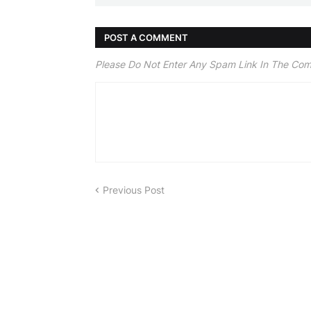
POST A COMMENT
Please Do Not Enter Any Spam Link In The Co
Previous Post