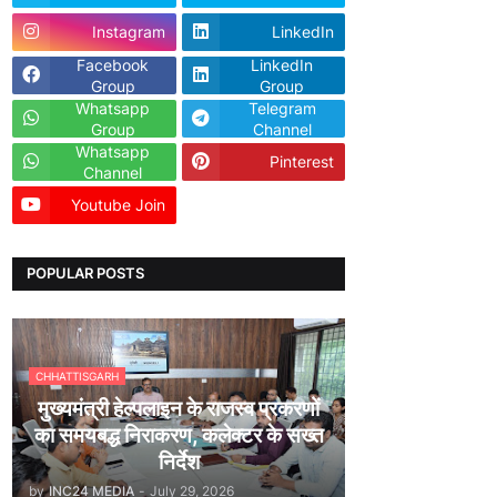
Instagram
LinkedIn
Facebook
LinkedIn
Group
Group
Whatsapp
Telegram
Group
Channel
Whatsapp
Pinterest
Channel
Youtube Join
Dailyhunt
POPULAR POSTS
CHHATTISGARH
मुख्यमंत्री हेल्पलाइन के राजस्व प्रकरणों
का समयबद्ध निराकरण, कलेक्टर के सख्त
निर्देश
by
INC24 MEDIA
-
July 29, 2026