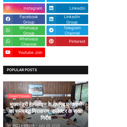
Instagram
LinkedIn
Facebook
LinkedIn
Group
Group
Whatsapp
Telegram
Group
Channel
Whatsapp
Pinterest
Channel
Youtube Join
Dailyhunt
POPULAR POSTS
CHHATTISGARH
मुख्यमंत्री हेल्पलाइन के राजस्व प्रकरणों
का समयबद्ध निराकरण, कलेक्टर के सख्त
निर्देश
by
INC24 MEDIA
-
July 29, 2026