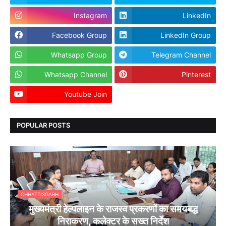
Instagram
LinkedIn
Facebook Group
LinkedIn Group
Whatsapp Group
Telegram Channel
Whatsapp Channel
Pinterest
Youtube Join
Dailyhunt
POPULAR POSTS
CHHATTISGARH
मुख्यमंत्री हेल्पलाइन के राजस्व प्रकरणों का समयबद्ध
निराकरण, कलेक्टर के सख्त निर्देश