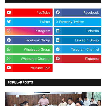
YouTube
Facebook
Twitter
X Formerly Twitter
Instagram
LinkedIn
Facebook Group
LinkedIn Group
Whatsapp Group
Telegram Channel
Whatsapp Channel
Pinterest
Youtube Join
Dailyhunt
POPULAR POSTS