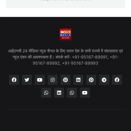
आईएनसी 24 मीडिया न्यूज़ चैनल के लिए भारत देश के सभी राज्यों में संवाददाता एवं
न्यूज़ एंकर की आवश्यकता है। संपर्क करें- +91-95167-89991, +91-
95167-89992, +91-95167-89993