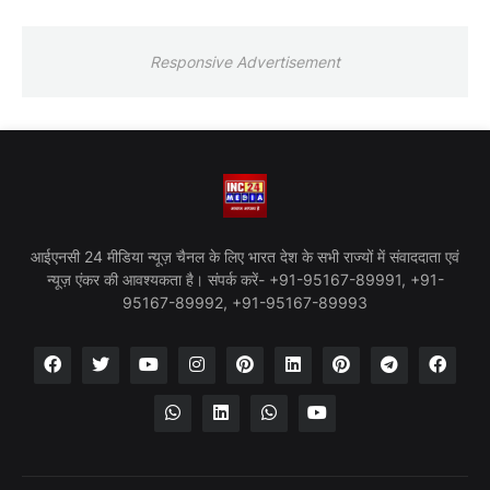
Responsive Advertisement
आईएनसी 24 मीडिया न्यूज़ चैनल के लिए भारत देश के सभी राज्यों में संवाददाता एवं
न्यूज़ एंकर की आवश्यकता है। संपर्क करें- +91-95167-89991, +91-
95167-89992, +91-95167-89993