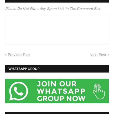
Please Do Not Enter Any Spam Link In The Comment Box.
Previous Post
Next Post
WHATSAPP GROUP