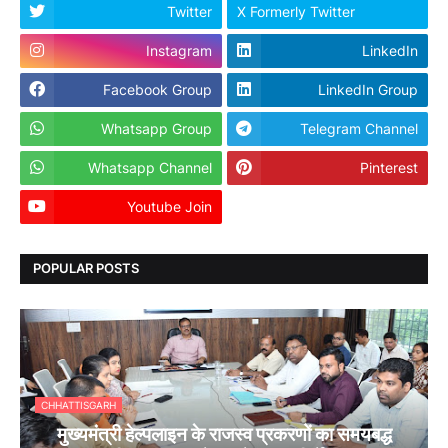
Twitter
X Formerly Twitter
Instagram
LinkedIn
Facebook Group
LinkedIn Group
Whatsapp Group
Telegram Channel
Whatsapp Channel
Pinterest
Youtube Join
Dailyhunt
POPULAR POSTS
CHHATTISGARH
मुख्यमंत्री हेल्पलाइन के राजस्व प्रकरणों का समयबद्ध