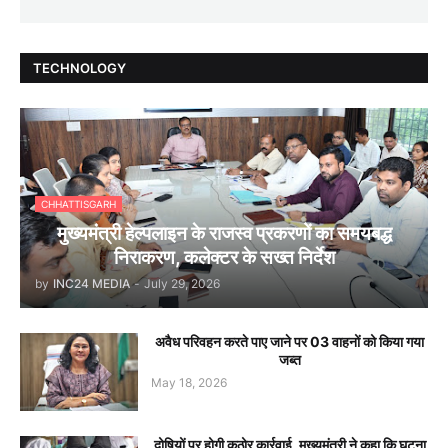
TECHNOLOGY
CHHATTISGARH
मुख्यमंत्री हेल्पलाइन के राजस्व प्रकरणों का समयबद्ध
निराकरण, कलेक्टर के सख्त निर्देश
by
INC24 MEDIA
-
July 29, 2026
अवैध परिवहन करते पाए जाने पर 03 वाहनों को किया गया
जब्त
May 18, 2026
दोषियों पर होगी कठोर कार्रवाई, मुख्यमंत्री ने कहा कि घटना