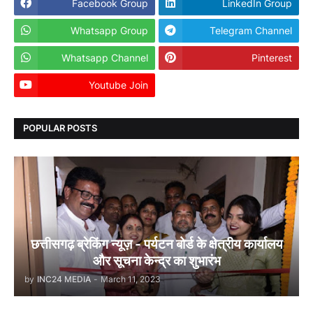
Facebook Group
LinkedIn Group
Whatsapp Group
Telegram Channel
Whatsapp Channel
Pinterest
Youtube Join
Dailyhunt
POPULAR POSTS
छत्तीसगढ़ ब्रेकिंग न्यूज़ - पर्यटन बोर्ड के क्षेत्रीय कार्यालय
और सूचना केन्द्र का शुभारंभ
by
INC24 MEDIA
-
March 11, 2023