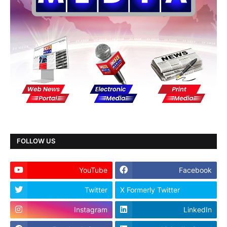
FOLLOW US
YouTube
Facebook
Twitter
X Formerly Twitter
Instagram
LinkedIn