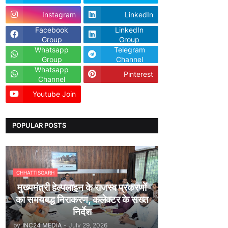
Instagram
LinkedIn
Facebook
LinkedIn
Group
Group
Whatsapp
Telegram
Group
Channel
Whatsapp
Pinterest
Channel
Youtube Join
Dailyhunt
POPULAR POSTS
CHHATTISGARH
मुख्यमंत्री हेल्पलाइन के राजस्व प्रकरणों
का समयबद्ध निराकरण, कलेक्टर के सख्त
निर्देश
by
INC24 MEDIA
-
July 29, 2026