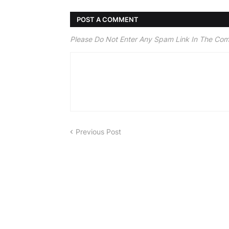
POST A COMMENT
Please Do Not Enter Any Spam Link In The Co
Previous Post