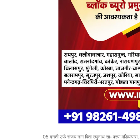
05 दनती उर्फ संजय नाग पिता रघुनाथ सा॰ परपा मडियापारा, एव