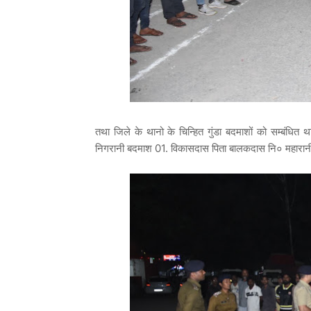
तथा जिले के थानो के चिन्हित गुंडा बदमाशों को सम्बंधित 
निगरानी बदमाश 01. विकासदास पिता बालकदास नि० महारानी