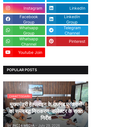
Instagram
LinkedIn
Facebook
LinkedIn
Group
Group
Whatsapp
Telegram
Group
Channel
Whatsapp
Pinterest
Channel
Youtube Join
Dailyhunt
POPULAR POSTS
CHHATTISGARH
मुख्यमंत्री हेल्पलाइन के राजस्व प्रकरणों
का समयबद्ध निराकरण, कलेक्टर के सख्त
निर्देश
by
INC24 MEDIA
-
July 29, 2026