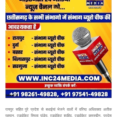
रायपुर सहित पुरे प्रदेश से बधाईयां भेजने वालों में वरिष्ठ अधिवक्ता अतीक
रहमान, एडवोकेट स्मिता पांडेय, एडवोकेट शाहिद, एडवोकेट कमरुद्दीन, प्रदेश