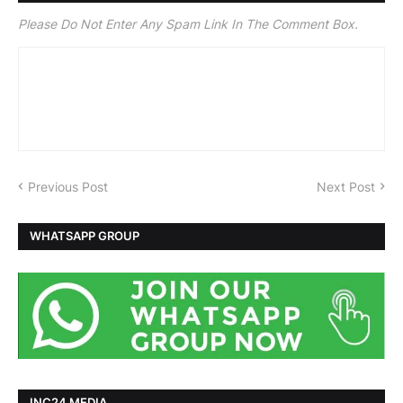
Please Do Not Enter Any Spam Link In The Comment Box.
Previous Post
Next Post
WHATSAPP GROUP
INC24 MEDIA