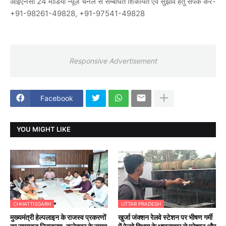
आईएनसी 24 मीडिया न्यूज़ चैनल से सम्बंधित शिकायत एवं सुझाव हेतु संपर्क करें-
+91-98261-49828, +91-97541-49828
Responsive Advertisement
Facebook
YOU MIGHT LIKE
CHHATTISGARH
UTTAR PRADESH
मुख्यमंत्री हेल्पलाइन के राजस्व प्रकरणों
खुर्जा जंक्शन रेलवे स्टेशन पर भीषण गर्मी