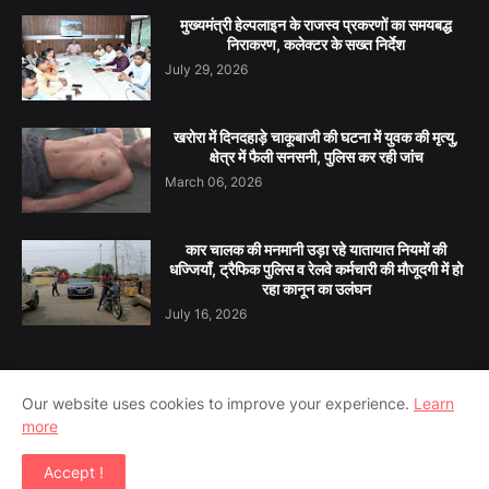
मुख्यमंत्री हेल्पलाइन के राजस्व प्रकरणों का समयबद्ध
निराकरण, कलेक्टर के सख्त निर्देश
July 29, 2026
खरोरा में दिनदहाड़े चाकूबाजी की घटना में युवक की मृत्यु,
क्षेत्र में फैली सनसनी, पुलिस कर रही जांच
March 06, 2026
कार चालक की मनमानी उड़ा रहे यातायात नियमों की
धज्जियाँ, ट्रैफिक पुलिस व रेलवे कर्मचारी की मौजूदगी में हो
रहा कानून का उलंघन
July 16, 2026
Our website uses cookies to improve your experience.
Learn
Home
About Us
Contact Us
Privacy Policy
more
Terms & Conditions
Disclaimer
Accept !
Copyright ©
2026
INC24 MEDIA