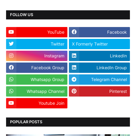
FOLLOW US
YouTube
Facebook
Twitter
X Formerly Twitter
Instagram
LinkedIn
Facebook Group
LinkedIn Group
Whatsapp Group
Telegram Channel
Whatsapp Channel
Pinterest
Youtube Join
Dailyhunt
POPULAR POSTS