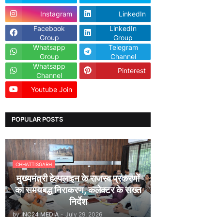
Instagram
LinkedIn
Facebook
LinkedIn
Group
Group
Whatsapp
Telegram
Group
Channel
Whatsapp
Pinterest
Channel
Youtube Join
Dailyhunt
POPULAR POSTS
CHHATTISGARH
मुख्यमंत्री हेल्पलाइन के राजस्व प्रकरणों
का समयबद्ध निराकरण, कलेक्टर के सख्त
निर्देश
by
INC24 MEDIA
-
July 29, 2026