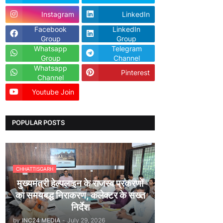
Instagram
LinkedIn
Facebook
LinkedIn
Group
Group
Whatsapp
Telegram
Group
Channel
Whatsapp
Pinterest
Channel
Youtube Join
Dailyhunt
POPULAR POSTS
CHHATTISGARH
मुख्यमंत्री हेल्पलाइन के राजस्व प्रकरणों
का समयबद्ध निराकरण, कलेक्टर के सख्त
निर्देश
by
INC24 MEDIA
-
July 29, 2026