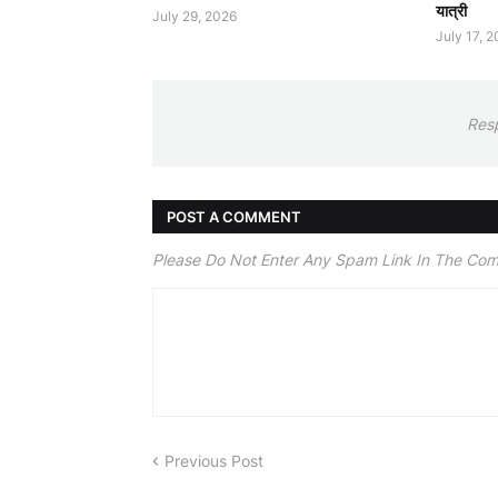
यात्री
July 29, 2026
July 17, 
Res
POST A COMMENT
Please Do Not Enter Any Spam Link In The Co
Previous Post