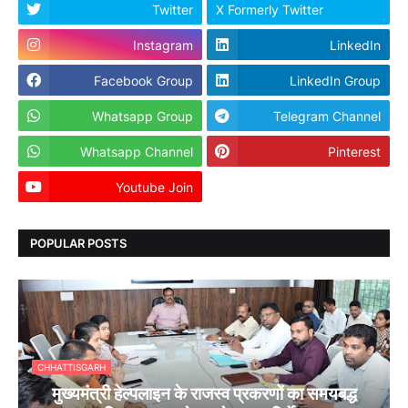
Twitter
X Formerly Twitter
Instagram
LinkedIn
Facebook Group
LinkedIn Group
Whatsapp Group
Telegram Channel
Whatsapp Channel
Pinterest
Youtube Join
Dailyhunt
POPULAR POSTS
CHHATTISGARH
मुख्यमंत्री हेल्पलाइन के राजस्व प्रकरणों का समयबद्ध