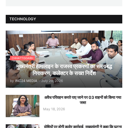
TECHNOLOGY
CHHATTISGARH
मुख्यमंत्री हेल्पलाइन के राजस्व प्रकरणों का समयबद्ध
निराकरण, कलेक्टर के सख्त निर्देश
by
INC24 MEDIA
-
July 29, 2026
अवैध परिवहन करते पाए जाने पर 03 वाहनों को किया गया
जब्त
May 18, 2026
दोषियों पर होगी कठोर कार्रवाई, मुख्यमंत्री ने कहा कि घटना