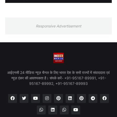
Responsive Advertisement
आईएनसी 24 मीडिया न्यूज़ चैनल के लिए भारत देश के सभी राज्यों में संवाददाता एवं
न्यूज़ एंकर की आवश्यकता है। संपर्क करें- +91-95167-89991, +91-
95167-89992, +91-95167-89993