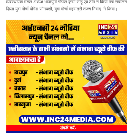
व्यवस्थापक मंडल अध्यक्ष भाजयुमो गोपाल कृष्ण साहू एवं टीम ने किया मंच संचालन
ज़िला युवा मोर्चा योगेश सोनबंशी, युवा मोर्चा महामंत्री तरुण निषाद ने किया।