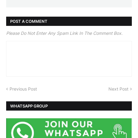
POST A COMMENT
Please Do Not Enter Any Spam Link In The Comment Box.
Previous Post
Next Post
WHATSAPP GROUP