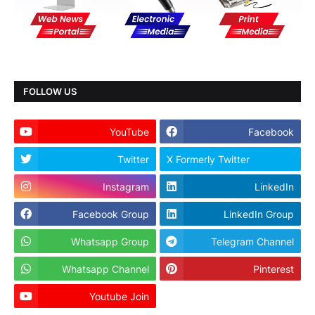
FOLLOW US
YouTube
Facebook
Twitter
X Formerly Twitter
Instagram
LinkedIn
Facebook Group
LinkedIn Group
Whatsapp Group
Telegram Channel
Whatsapp Channel
Pinterest
Youtube Join
Dailyhunt