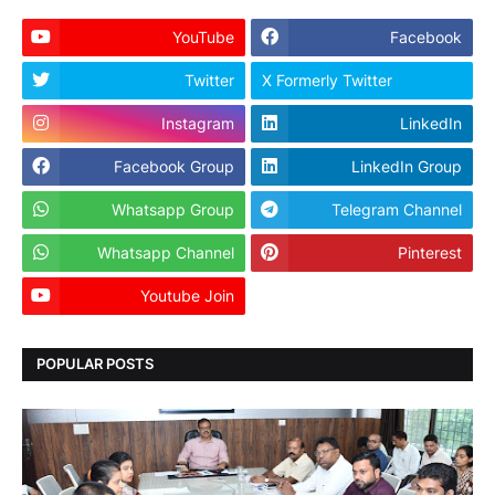
YouTube
Facebook
Twitter
X Formerly Twitter
Instagram
LinkedIn
Facebook Group
LinkedIn Group
Whatsapp Group
Telegram Channel
Whatsapp Channel
Pinterest
Youtube Join
Dailyhunt
POPULAR POSTS