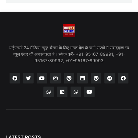
आईएनसी 24 मीडिया न्यूज़ चैनल के लिए भारत देश के सभी राज्यों में संवाददाता एवं
न्यूज़ एंकर की आवश्यकता है। संपर्क करें- +91-95167-89991, +91-
95167-89992, +91-95167-89993
LATEST POSTS