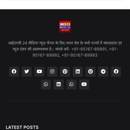
आईएनसी 24 मीडिया न्यूज़ चैनल के लिए भारत देश के सभी राज्यों में संवाददाता एवं
न्यूज़ एंकर की आवश्यकता है। संपर्क करें- +91-95167-89991, +91-
95167-89992, +91-95167-89993
LATEST POSTS