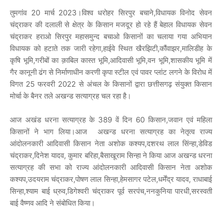
तुमगांव 20 मार्च 2023।विश्व धरोहर सिरपुर बचाने,विधायक विनोद सेवन
चंद्राकर की दलाली से क्षेत्र के किसान मजदूर हो रहे हैं बेहाल विधायक सेवन
चंद्राकर हराओ सिरपुर महासमुन्द बचाओ किसानों का चलाया गया अभियान
विधायक को हटाते तक जारी रहेगा,हाईवे स्थित खैरझिटी,कौंवाझर,मालिडीह के
कृषि भूमि,गरीबों का क़ाबिल कास्त भूमि,आदिवासी भूमि,वन भूमि,शासकीय भूमि में
गैर कानूनी ढंग से निर्माणाधीन करणी कृपा स्टील एवं पावर प्लांट लगने के विरोध में
विगत 25 फरवरी 2022 से अंचल के किसानों द्वारा छत्तीसगढ़ संयुक्त किसान
मोर्चा के बैनर तले अखन्ड सत्याग्रह चल रहा है।
आज अखंड धरना सत्याग्रह के 389 वें दिन 60 किसान,जवान एवं महिला
किसानों ने भाग लिया।आज अखन्ड धरना सत्याग्रह का नेतृत्व राज्य
आंदोलनकारी आदिवासी किसान नेता अशोक कश्यप,दशरथ लाल सिंन्हा,डेविड
चंद्राकर,दिनेश यादव, कुमार बरिहा,बैसाखूराम सिन्हा ने किया आज अखन्ड धरना
सत्याग्रह की सभा को राज्य आंदोलनकारी आदिवासी किसान नेता अशोक
कश्यप,उदयराम चंद्राकर,पोषण लाल सिन्हा,हेमसागर पटेल,धर्मेंद्र यादव, राधाबाई
सिन्हा,श्याम बाई ध्रुव,डिगेश्वरी चंद्राकर पूर्व सरपंच,ननकुनिया पारधी,सरस्वती
बाई वैष्णव आदि ने संबोधित किया।