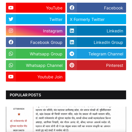
YouTube
Facebook
Twitter
X Formerly Twitter
Instagram
LinkedIn
Facebook Group
LinkedIn Group
Whatsapp Group
Telegram Channel
Whatsapp Channel
Pinterest
Youtube Join
Dailyhunt
POPULAR POSTS