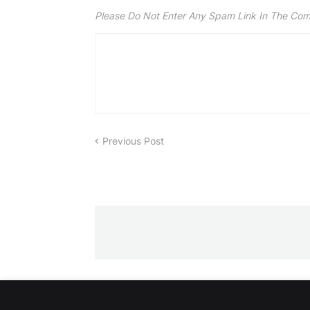
Please Do Not Enter Any Spam Link In The Co
Previous Post