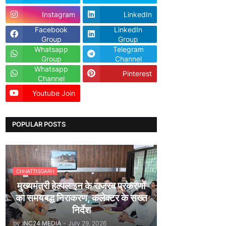
Instagram
LinkedIn
Facebook
LinkedIn
Group
Group
Whatsapp
Telegram
Group
Channel
Whatsapp
Pinterest
Channel
Youtube Join
Dailyhunt
POPULAR POSTS
CHHATTISGARH
मुख्यमंत्री हेल्पलाइन के राजस्व प्रकरणों
का समयबद्ध निराकरण, कलेक्टर के सख्त
निर्देश
by
INC24 MEDIA
-
July 29, 2026