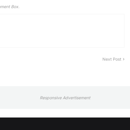
mment Box.
Next Post
Responsive Advertisement