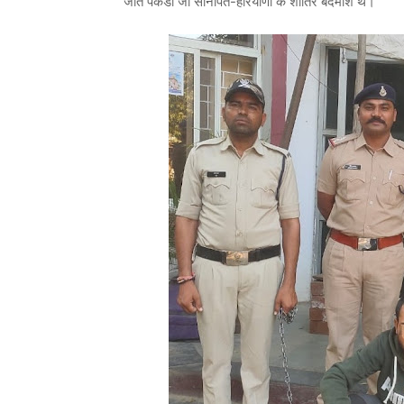
जाते पकडा जो सोनीपत-हरियाणा के शातिर बदमाश थे।