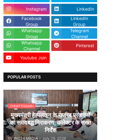
Instagram
LinkedIn
Facebook
LinkedIn
Group
Group
Whatsapp
Telegram
Group
Channel
Whatsapp
Pinterest
Channel
Youtube Join
Dailyhunt
POPULAR POSTS
CHHATTISGARH
मुख्यमंत्री हेल्पलाइन के राजस्व प्रकरणों
का समयबद्ध निराकरण, कलेक्टर के सख्त
निर्देश
by
INC24 MEDIA
-
July 29, 2026