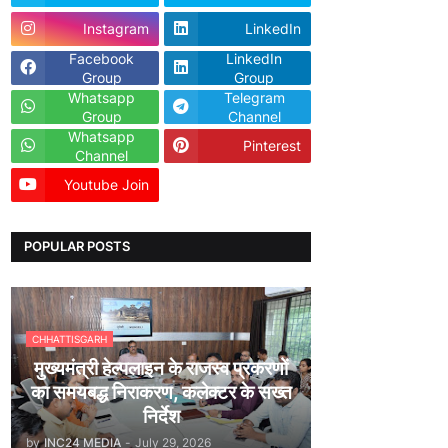
Instagram
LinkedIn
Facebook
LinkedIn
Group
Group
Whatsapp
Telegram
Group
Channel
Whatsapp
Pinterest
Channel
Youtube Join
Dailyhunt
POPULAR POSTS
CHHATTISGARH
मुख्यमंत्री हेल्पलाइन के राजस्व प्रकरणों
का समयबद्ध निराकरण, कलेक्टर के सख्त
निर्देश
by
INC24 MEDIA
-
July 29, 2026