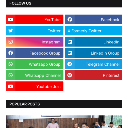
FOLLOW US
YouTube
Facebook
Twitter
X Formerly Twitter
Instagram
LinkedIn
Facebook Group
LinkedIn Group
Whatsapp Group
Telegram Channel
Whatsapp Channel
Pinterest
Youtube Join
Dailyhunt
POPULAR POSTS