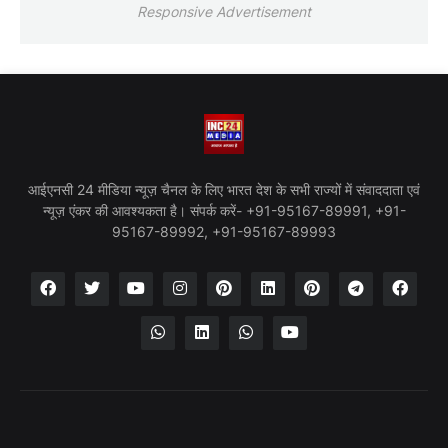
Responsive Advertisement
आईएनसी 24 मीडिया न्यूज़ चैनल के लिए भारत देश के सभी राज्यों में संवाददाता एवं
न्यूज़ एंकर की आवश्यकता है। संपर्क करें- +91-95167-89991, +91-
95167-89992, +91-95167-89993