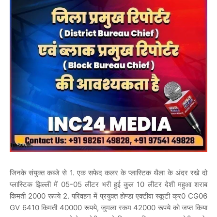
जिनके संयुक्त कब्जे से 1. एक सफेद कलर के प्लास्टिक थैला के अंदर रखे दो
प्लास्टिक झिल्ली में 05-05 लीटर भरी हुई कुल 10 लीटर देशी महुआ शराब
किमती 2000 रूपये 2. परिवहन में प्रयुक्त होण्डा एक्टीवा स्कूटी क्र0 CG06
GV 6410 किमती 40000 रूपये, जुमला रकम 42000 रूपये को जप्त किया