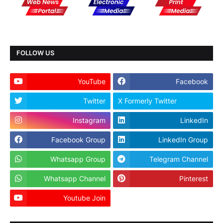
FOLLOW US
YouTube
Facebook
Twitter
X Formerly Twitter
Instagram
LinkedIn
Facebook Group
LinkedIn Group
Whatsapp Group
Telegram Channel
Whatsapp Channel
Pinterest
Youtube Join
Dailyhunt