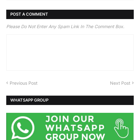
POST A COMMENT
Please Do Not Enter Any Spam Link In The Comment Box.
Previous Post
Next Post
WHATSAPP GROUP