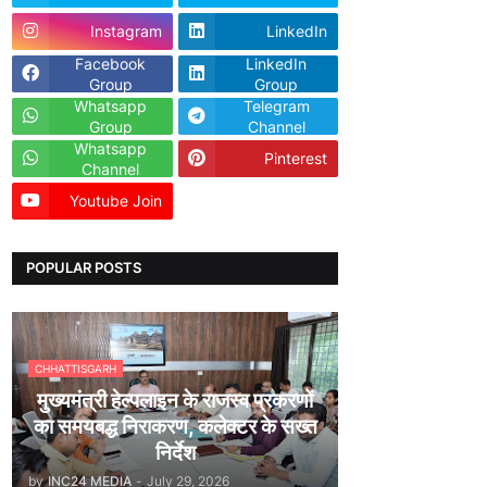
Instagram
LinkedIn
Facebook
LinkedIn
Group
Group
Whatsapp
Telegram
Group
Channel
Whatsapp
Pinterest
Channel
Youtube Join
Dailyhunt
POPULAR POSTS
CHHATTISGARH
मुख्यमंत्री हेल्पलाइन के राजस्व प्रकरणों
का समयबद्ध निराकरण, कलेक्टर के सख्त
निर्देश
by
INC24 MEDIA
-
July 29, 2026