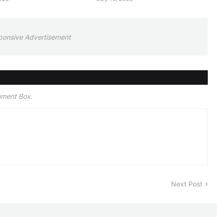
ponsive Advertisement
mment Box.
Next Post