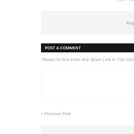
Res
POST A COMMENT
Please Do Not Enter Any Spam Link In The Co
Previous Post