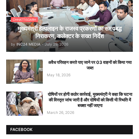
CHHATTISGARH
मुख्यमंत्री हेल्पलाइन के राजस्व प्रकरणों का समयबद्ध
निराकरण, कलेक्टर के सख्त निर्देश
by
INC24 MEDIA
-
July 29, 2026
अवैध परिवहन करते पाए जाने पर 03 वाहनों को किया गया
जब्त
May 18, 2026
दोषियों पर होगी कठोर कार्रवाई, मुख्यमंत्री ने कहा कि घटना
की विस्तृत जांच जारी है और दोषियों को किसी भी स्थिति में
बख्शा नहीं जाएगा
March 26, 2026
FACEBOOK