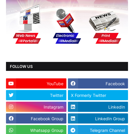
FOLLOW US
YouTube
Facebook
Twitter
X Formerly Twitter
Instagram
LinkedIn
Facebook Group
LinkedIn Group
Whatsapp Group
Telegram Channel