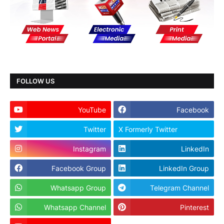
FOLLOW US
YouTube
Facebook
Twitter
X Formerly Twitter
Instagram
LinkedIn
Facebook Group
LinkedIn Group
Whatsapp Group
Telegram Channel
Whatsapp Channel
Pinterest