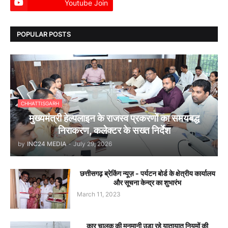
Youtube Join
Dailyhunt
POPULAR POSTS
CHHATTISGARH
मुख्यमंत्री हेल्पलाइन के राजस्व प्रकरणों का समयबद्ध
निराकरण, कलेक्टर के सख्त निर्देश
by
INC24 MEDIA
-
July 29, 2026
छत्तीसगढ़ ब्रेकिंग न्यूज़ - पर्यटन बोर्ड के क्षेत्रीय कार्यालय
और सूचना केन्द्र का शुभारंभ
March 11, 2023
कार चालक की मनमानी उड़ा रहे यातायात नियमों की