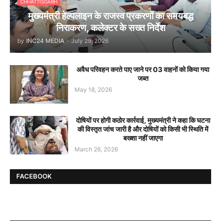
CHHATTISGARH
मुख्यमंत्री हेल्पलाइन के राजस्व प्रकरणों का समयबद्ध
निराकरण, कलेक्टर के सख्त निर्देश
by
INC24 MEDIA
-
July 29, 2026
अवैध परिवहन करते पाए जाने पर 03 वाहनों को किया गया
जब्त
May 18, 2026
दोषियों पर होगी कठोर कार्रवाई, मुख्यमंत्री ने कहा कि घटना
की विस्तृत जांच जारी है और दोषियों को किसी भी स्थिति में
बख्शा नहीं जाएगा
March 26, 2026
FACEBOOK